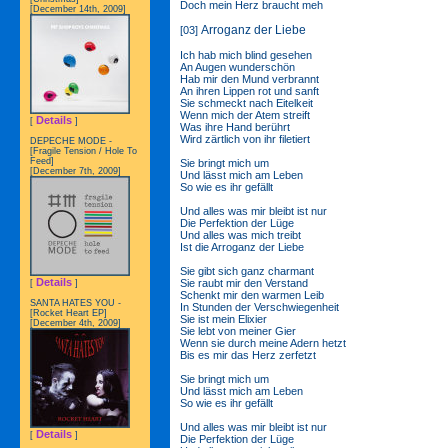
Doch mein Herz braucht meh
[December 14th, 2009]
Arroganz der Liebe
[03]
Ich hab mich blind gesehen
An Augen wunderschön
Hab mir den Mund verbrannt
An ihren Lippen rot und sanft
Sie schmeckt nach Eitelkeit
Wenn mich der Atem streift
Details
[
]
Was ihre Hand berührt
Wird zärtlich von ihr filetiert
DEPECHE MODE -
[Fragile Tension / Hole To
Feed]
Sie bringt mich um
[December 7th, 2009]
Und lässt mich am Leben
So wie es ihr gefällt
Und alles was mir bleibt ist nur
Die Perfektion der Lüge
Und alles was mich treibt
Ist die Arroganz der Liebe
Sie gibt sich ganz charmant
Details
Sie raubt mir den Verstand
[
]
Schenkt mir den warmen Leib
SANTA HATES YOU -
In Stunden der Verschwiegenheit
[Rocket Heart EP]
Sie ist mein Elixier
[December 4th, 2009]
Sie lebt von meiner Gier
Wenn sie durch meine Adern hetzt
Bis es mir das Herz zerfetzt
Sie bringt mich um
Und lässt mich am Leben
So wie es ihr gefällt
Und alles was mir bleibt ist nur
Details
[
]
Die Perfektion der Lüge