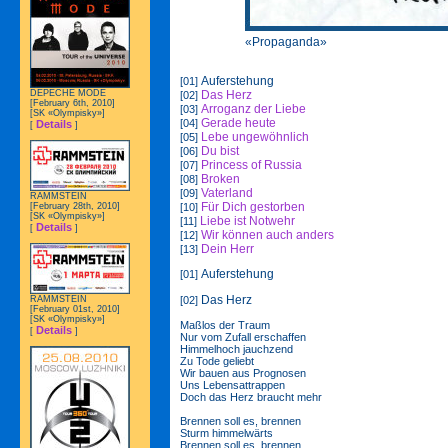
«Propaganda»
Auferstehung
[01]
DEPECHE MODE
Das Herz
[02]
[February 6th, 2010]
Arroganz der Liebe
[03]
[SK «Olympisky»]
Gerade heute
[04]
Details
[
]
Lebe ungewöhnlich
[05]
Du bist
[06]
Princess of Russia
[07]
Broken
[08]
Vaterland
[09]
RAMMSTEIN
Für Dich gestorben
[February 28th, 2010]
[10]
[SK «Olympisky»]
Liebe ist Notwehr
[11]
Details
[
]
Wir können auch anders
[12]
Dein Herr
[13]
Auferstehung
[01]
Das Herz
[02]
RAMMSTEIN
[February 01st, 2010]
[SK «Olympisky»]
Maßlos der Traum
Details
[
]
Nur vom Zufall erschaffen
Himmelhoch jauchzend
Zu Tode geliebt
Wir bauen aus Prognosen
Uns Lebensattrappen
Doch das Herz braucht mehr
Brennen soll es, brennen
Sturm himmelwärts
Brennen soll es, brennen