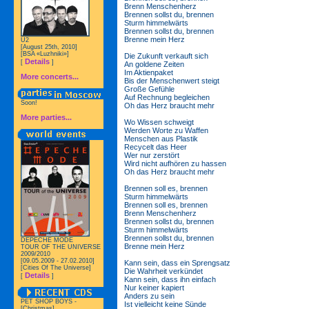
Brenn Menschenherz
Brennen sollst du, brennen
Sturm himmelwärts
Brennen sollst du, brennen
Brenne mein Herz
U2
[August 25th, 2010]
[BSA «Luzhniki»]
Die Zukunft verkauft sich
Details
[
]
An goldene Zeiten
Im Aktienpaket
More concerts...
Bis der Menschenwert steigt
Große Gefühle
Auf Rechnung begleichen
Soon!
Oh das Herz braucht mehr
More parties...
Wo Wissen schweigt
Werden Worte zu Waffen
Menschen aus Plastik
Recycelt das Heer
Wer nur zerstört
Wird nicht aufhören zu hassen
Oh das Herz braucht mehr
Brennen soll es, brennen
Sturm himmelwärts
Brennen soll es, brennen
Brenn Menschenherz
Brennen sollst du, brennen
Sturm himmelwärts
Brennen sollst du, brennen
DEPECHE MODE
Brenne mein Herz
TOUR OF THE UNIVERSE
2009/2010
[09.05.2009 - 27.02.2010]
Kann sein, dass ein Sprengsatz
[Cities Of The Universe]
Die Wahrheit verkündet
Details
[
]
Kann sein, dass ihn einfach
Nur keiner kapiert
Anders zu sein
PET SHOP BOYS -
Ist vielleicht keine Sünde
[Christmas]