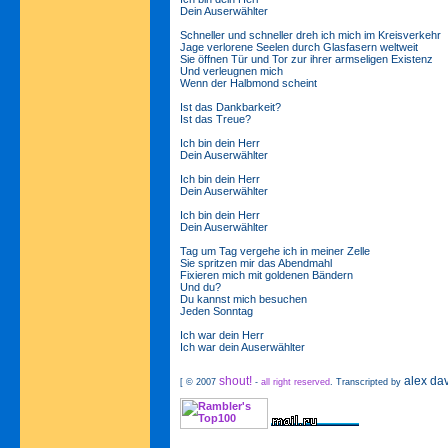
Dein Auserwählter
Schneller und schneller dreh ich mich im Kreisverkehr
Jage verlorene Seelen durch Glasfasern weltweit
Sie öffnen Tür und Tor zur ihrer armseligen Existenz
Und verleugnen mich
Wenn der Halbmond scheint
Ist das Dankbarkeit?
Ist das Treue?
Ich bin dein Herr
Dein Auserwählter
Ich bin dein Herr
Dein Auserwählter
Ich bin dein Herr
Dein Auserwählter
Tag um Tag vergehe ich in meiner Zelle
Sie spritzen mir das Abendmahl
Fixieren mich mit goldenen Bändern
Und du?
Du kannst mich besuchen
Jeden Sonntag
Ich war dein Herr
Ich war dein Auserwählter
shout!
alex da
[ © 2007
-
all right reserved
. Transcripted by