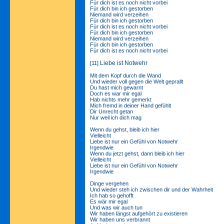
Für dich ist es noch nicht vorbei
Für dich bin ich gestorben
Niemand wird verzeihen
Für dich bin ich gestorben
Für dich ist es noch nicht vorbei
Für dich bin ich gestorben
Niemand wird verzeihen
Für dich bin ich gestorben
Für dich ist es noch nicht vorbei
Liebe ist Notwehr
[11]
Mit dem Kopf durch die Wand
Und wieder voll gegen die Welt geprallt
Du hast mich gewarnt
Doch es war mir egal
Hab nichts mehr gemerkt
Mich fremd in deiner Hand gefühlt
Dir Unrecht getan
Nur weil ich dich mag
Wenn du gehst, bleib ich hier
Vielleicht
Liebe ist nur ein Gefühl von Notwehr
Irgendwie
Wenn du jetzt gehst, dann bleib ich hier
Vielleicht
Liebe ist nur ein Gefühl von Notwehr
Irgendwie
Dinge vergehen
Und wieder steh ich zwischen dir und der Wahrheit
Ich hab so gehofft
Es wär mir egal
Und was wir auch tun
Wir haben längst aufgehört zu existieren
Wir haben uns verbrannt