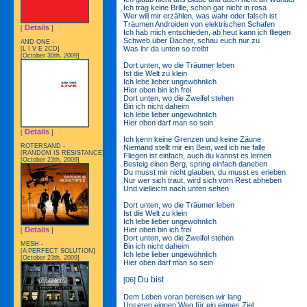
Ich trag keine Brille, schon gar nicht in rosa
Wer will mir erzählen, was wahr oder falsch ist
Träumen Androiden von elektrischen Schafen
Details
[
]
Ich hab mich entschieden, ab heut kann ich fliegen
Schweb über Dächer, schau euch nur zu
AND ONE -
Was ihr da unten so treibt
[L I V E 2CD]
[October 30th, 2009]
Dort unten, wo die Träumer leben
Ist die Welt zu klein
Ich lebe lieber ungewöhnlich
Hier oben bin ich frei
Dort unten, wo die Zweifel stehen
Bin ich nicht daheim
Ich lebe lieber ungewöhnlich
Hier oben darf man so sein
Details
[
]
Ich kenn keine Grenzen und keine Zäune
ROTERSAND -
Niemand stellt mir ein Bein, weil ich nie falle
[RANDOM IS RESISTANCE]
Fliegen ist einfach, auch du kannst es lernen
[October 23th, 2009]
Besteig einen Berg, spring einfach daneben
Du musst mir nicht glauben, du musst es erleben
Nur wer sich traut, wird sich vom Rest abheben
Und vielleicht nach unten sehen
Dort unten, wo die Träumer leben
Ist die Welt zu klein
Ich lebe lieber ungewöhnlich
Hier oben bin ich frei
Details
[
]
Dort unten, wo die Zweifel stehen
MESH -
Bin ich nicht daheim
[A PERFECT SOLUTION]
Ich lebe lieber ungewöhnlich
[October 23th, 2009]
Hier oben darf man so sein
Du bist
[06]
Dem Leben voran bereisen wir lang
Unseren eignen Weg für ein eignes Ziel