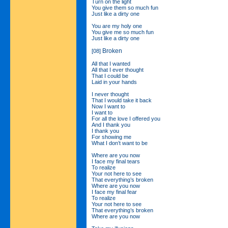
Turn on the light
You give them so much fun
Just like a dirty one
You are my holy one
You give me so much fun
Just like a dirty one
Broken
[08]
All that I wanted
All that I ever thought
That I could be
Laid in your hands
I never thought
That I would take it back
Now I want to
I want to
For all the love I offered you
And I thank you
I thank you
For showing me
What I don’t want to be
Where are you now
I face my final tears
To realize
Your not here to see
That everything’s broken
Where are you now
I face my final fear
To realize
Your not here to see
That everything’s broken
Where are you now