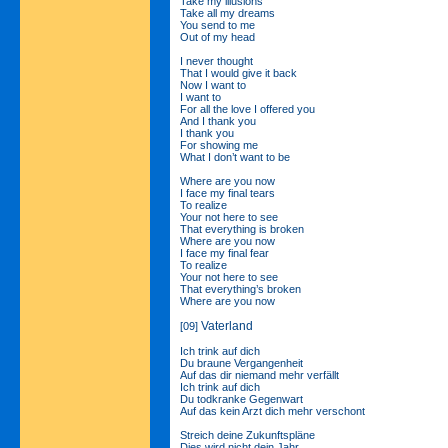
Take my illusions
Take all my dreams
You send to me
Out of my head
I never thought
That I would give it back
Now I want to
I want to
For all the love I offered you
And I thank you
I thank you
For showing me
What I don’t want to be
Where are you now
I face my final tears
To realize
Your not here to see
That everything is broken
Where are you now
I face my final fear
To realize
Your not here to see
That everything’s broken
Where are you now
Vaterland
[09]
Ich trink auf dich
Du braune Vergangenheit
Auf das dir niemand mehr verfällt
Ich trink auf dich
Du todkranke Gegenwart
Auf das kein Arzt dich mehr verschont
Streich deine Zukunftspläne
Dies wird nicht dein Jahr