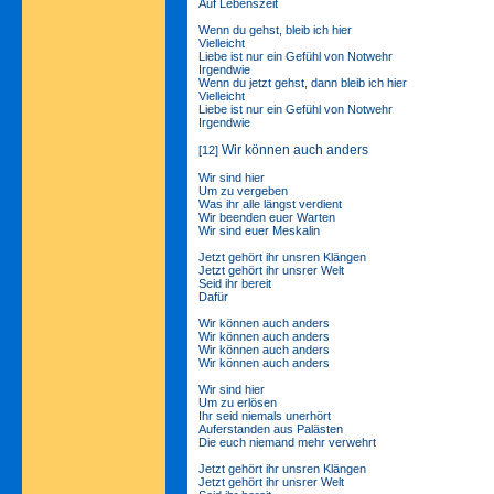
Auf Lebenszeit
Wenn du gehst, bleib ich hier
Vielleicht
Liebe ist nur ein Gefühl von Notwehr
Irgendwie
Wenn du jetzt gehst, dann bleib ich hier
Vielleicht
Liebe ist nur ein Gefühl von Notwehr
Irgendwie
Wir können auch anders
[12]
Wir sind hier
Um zu vergeben
Was ihr alle längst verdient
Wir beenden euer Warten
Wir sind euer Meskalin
Jetzt gehört ihr unsren Klängen
Jetzt gehört ihr unsrer Welt
Seid ihr bereit
Dafür
Wir können auch anders
Wir können auch anders
Wir können auch anders
Wir können auch anders
Wir sind hier
Um zu erlösen
Ihr seid niemals unerhört
Auferstanden aus Palästen
Die euch niemand mehr verwehrt
Jetzt gehört ihr unsren Klängen
Jetzt gehört ihr unsrer Welt