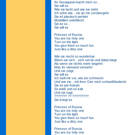
Ihr Sexappeal macht mich so…
Sie will es
Wie sie lacht und wie sie steht
Ich sehe wie…sie an mir vorübergeht
Sie ist plastisch perfekt
Modelliert unbefleckt
Sie ist so…
Sie will es
Princess of Russia
You are my holy one
Turn on the light
You give them so much fun
Just like a dirty one
Wie sie riecht so wunderbar
Wenn sie sich…sich verrät und dabei biegt
Als wenn sie nichts mehr begehrt
Was ihr niemand verwehrt
Und sie zeigt…
Sie will es
Ich stell mir vor, wie sie schmeckt
Und wie sie…mit ihrer Gier mich schweißbedeckt
Sie ist wie Kokain
So weiß und so kalt
Und sie sagt
??????? ?? ?????????
Sie kriegt es
Princess of Russia
You are my holy one
Turn on the light
You give them so much fun
Just like a dirty one
Princess of Russia
You are my holy one