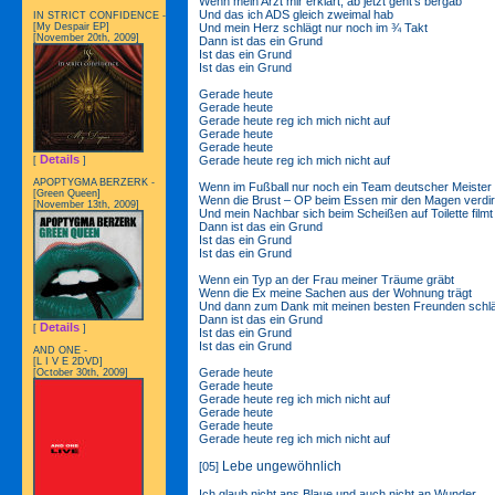
Wenn mein Arzt mir erklärt, ab jetzt geht’s bergab
Und das ich ADS gleich zweimal hab
IN STRICT CONFIDENCE -
Und mein Herz schlägt nur noch im ¾ Takt
[My Despair EP]
[November 20th, 2009]
Dann ist das ein Grund
Ist das ein Grund
Ist das ein Grund
Gerade heute
Gerade heute
Gerade heute reg ich mich nicht auf
Gerade heute
Gerade heute
Details
Gerade heute reg ich mich nicht auf
[
]
APOPTYGMA BERZERK -
Wenn im Fußball nur noch ein Team deutscher Meister 
[Green Queen]
Wenn die Brust – OP beim Essen mir den Magen verdir
[November 13th, 2009]
Und mein Nachbar sich beim Scheißen auf Toilette filmt
Dann ist das ein Grund
Ist das ein Grund
Ist das ein Grund
Wenn ein Typ an der Frau meiner Träume gräbt
Wenn die Ex meine Sachen aus der Wohnung trägt
Und dann zum Dank mit meinen besten Freunden schlä
Dann ist das ein Grund
Details
[
]
Ist das ein Grund
Ist das ein Grund
AND ONE -
[L I V E 2DVD]
Gerade heute
[October 30th, 2009]
Gerade heute
Gerade heute reg ich mich nicht auf
Gerade heute
Gerade heute
Gerade heute reg ich mich nicht auf
Lebe ungewöhnlich
[05]
Ich glaub nicht ans Blaue und auch nicht an Wunder