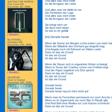
Und alles was mich treibt
WAITING FOR WORDS -
Ist die Arroganz der Liebe
[The Curve EP]
[December 4th, 2009]
Und alles was mir bleibt ist nur
Die Perfektion der Lüge
Und alles was mich treibt
Ist die Arroganz der Liebe
Sie bringt mich um
Sie lässt mich leben
So wie es ihr gefällt
Details
[
]
Gerade heute
[04]
BLUTENGEL -
[Soultaker EP]
Wenn die Sonne am Morgen schon keine Lust mehr ha
[November 27th, 2009]
Wenn der Wladimir den Gerhard gut eingeölt mag
Und Angela noch mit Edmund um Diäten zankt
Dann ist das ein Grund
Ist das ein Grund
Ist das ein Grund
Wenn die Steuer sich in ungeahnte Höhen schwingt
Wenn in Texas der Cowboy schon von Freiheit singt
Und der Papst ungefickt von Ehe spricht
Details
[
]
Dann ist das ein Grund
Ist das ein Grund
DELERIUM -
Ist das ein Grund
[Dust In Gravity]
[November 24th, 2009]
Gerade heute
Gerade heute
Gerade heute reg ich mich nicht auf
Wenn man im Fernsehen permanent nur noch Ärsche s
Wenn es im Supermarkt nur noch Bier in Plastik gibt
Und Red Bull ohne Wodka nur zum Kotzen schmeckt
Dann ist das ein Grund
Details
[
]