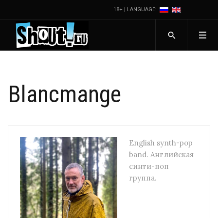
18+ | LANGUAGE:
Blancmange
English synth-pop
band. Английская
синти-поп
группа.