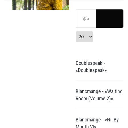
Фильтр по заголовку
Кол-во строк:
Doublespeak -
«Doublespeak»
Blancmange - «Waiting
Room (Volume 2)»
Blancmange - «Nil By
Mouth VI»