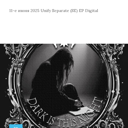
11-е июня 2025
Unify Separate (SE)
EP
Digital