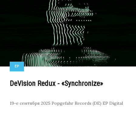
EP
DeVision Redux - «Synchronize»
19-е сентября 2025
Popgefahr Records (DE)
EP
Digital