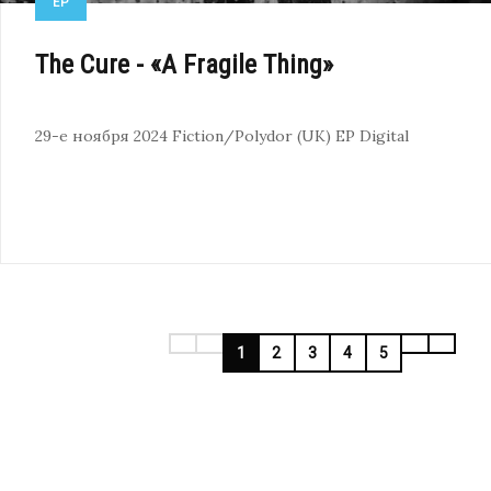
EP
The Cure - «A Fragile Thing»
29-е ноября 2024
Fiction/Polydor (UK)
EP
Digital
1
2
3
4
5