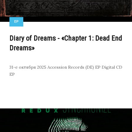
EP
Diary of Dreams - «Chapter 1: Dead End
Dreams»
31-е октября 2025
Accession Records (DE)
EP
Digital
CD
EP