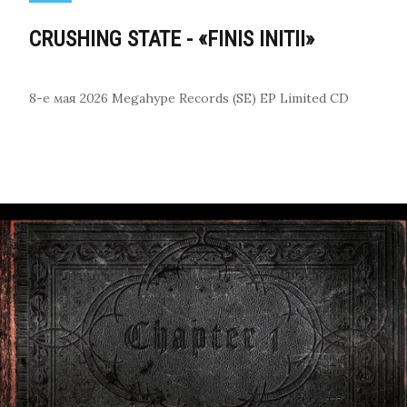
CRUSHING STATE - «FINIS INITII»
8-е мая 2026
Megahype Records (SE)
EP
Limited CD