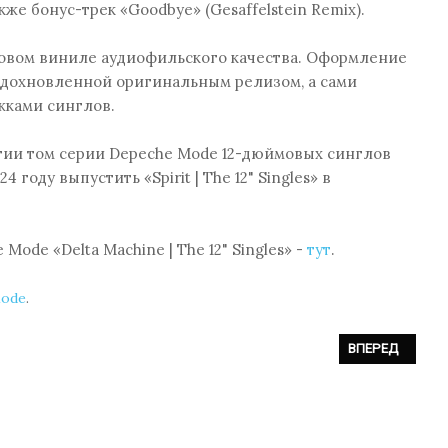
е бонус-трек «Goodbye» (Gesaffelstein Remix).
мовом виниле аудиофильского качества. Оформление
 вдохновленной оригинальным релизом, а сами
ками синглов.
ологии том серии Depeche Mode 12-дюймовых синглов
 году выпустить «Spirit | The 12" Singles» в
ode «Delta Machine | The 12" Singles» -
тут
.
Mode
.
ТЫЙ СТУДИЙНЫЙ АЛЬБОМ «DANSE MACABRE»
СЛЕДУЮЩИЙ: «*
ВПЕРЕД