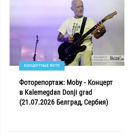
КОНЦЕРТНЫЕ ФОТО
Фоторепортаж: Moby - Концерт
в Kalemegdan Donji grad
(21.07.2026 Белград, Сербия)
HAPPINESS NOW COMPLETED» И «*HAPPINESS NOW EXTENDED» - SOFT