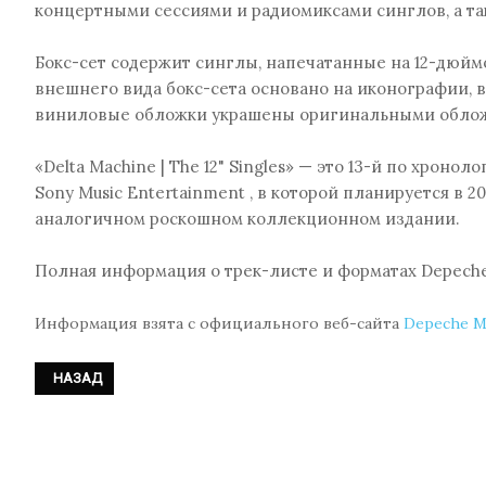
концертными сессиями и радиомиксами синглов, а такж
Бокс-сет содержит синглы, напечатанные на 12-дюй
внешнего вида бокс-сета основано на иконографии,
виниловые обложки украшены оригинальными облож
«Delta Machine | The 12" Singles» — это 13-й по хрон
Sony Music Entertainment , в которой планируется в 2024
аналогичном роскошном коллекционном издании.
Полная информация о трек-листе и форматах Depeche M
Информация взята с официального веб-сайта
Depeche 
ПРЕДЫДУЩИЙ: DURAN DURAN ГОТОВЫ ВЫПУСТИТЬ ШЕСТНАДЦА
НАЗАД