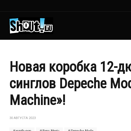
Новая коробка 12-
синглов Depeche Mod
Machine»!
30 АВГУСТА 2023
synth-pop
Sony Music
Depeche Mode