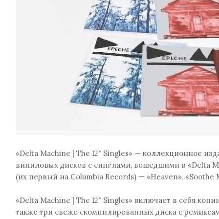
«Delta Machine | The 12" Singles» — коллекционное из
виниловых дисков с синглами, вошедшими в «Delta Ma
(их первый на Columbia Records) — «Heaven», «Soothe M
«Delta Machine | The 12" Singles» включает в себя ко
также три свеже скомпилированных диска с ремикса