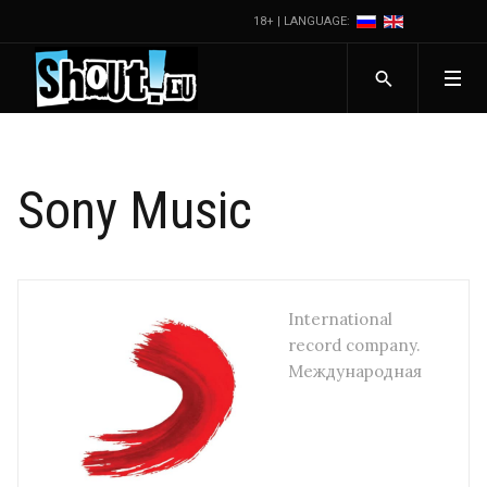
18+ | LANGUAGE:
Sony Music
International
record company.
Международная