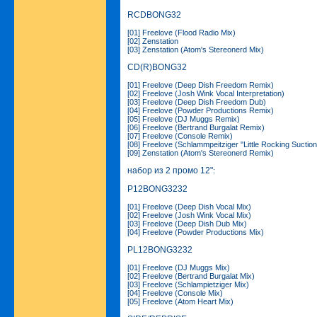
RCDBONG32
[01] Freelove (Flood Radio Mix)
[02] Zenstation
[03] Zenstation (Atom's Stereonerd Mix)
CD(R)BONG32
[01] Freelove (Deep Dish Freedom Remix)
[02] Freelove (Josh Wink Vocal Interpretation)
[03] Freelove (Deep Dish Freedom Dub)
[04] Freelove (Powder Productions Remix)
[05] Freelove (DJ Muggs Remix)
[06] Freelove (Bertrand Burgalat Remix)
[07] Freelove (Console Remix)
[08] Freelove (Schlammpeitziger "Little Rocking Suctio
[09] Zenstation (Atom's Stereonerd Remix)
набор из 2 промо 12"
:
P12BONG3232
[01] Freelove (Deep Dish Vocal Mix)
[02] Freelove (Josh Wink Vocal Mix)
[03] Freelove (Deep Dish Dub Mix)
[04] Freelove (Powder Productions Mix)
PL12BONG3232
[01] Freelove (DJ Muggs Mix)
[02] Freelove (Bertrand Burgalat Mix)
[03] Freelove (Schlampietziger Mix)
[04] Freelove (Console Mix)
[05] Freelove (Atom Heart Mix)