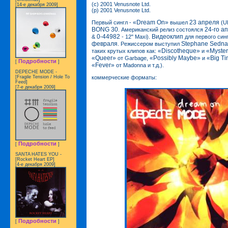
(c) 2001 Venusnote Ltd.
[14-е декабря 2009]
(p) 2001 Venusnote Ltd.
«Dream On»
23 апреля
Первый сингл -
вышел
(UK
BONG 30
24-го а
. Американский релиз состоялся
0-44982
Видеоклип
&
- 12" Maxi).
для первого син
февраля
Stephane Sedna
. Режиссером выступил
«Discotheque»
«Myste
таких крутых клипов как:
и
«Queer»
«Possibly Maybe»
«Big Ti
от Garbage,
и
Подробности
[
]
«Fever»
от Madonna и т.д.).
DEPECHE MODE -
коммерческие форматы:
[Fragile Tension / Hole To
Feed]
[7-е декабря 2009]
Подробности
[
]
SANTA HATES YOU -
[Rocket Heart EP]
[4-е декабря 2009]
Подробности
[
]