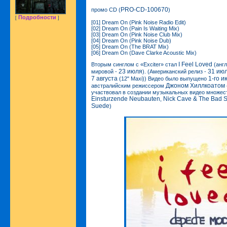
PRO-CD-100670
промо CD (
)
Подробности
[
]
[01] Dream On (Pink Noise Radio Edit)
[02] Dream On (Pain Is Waiting Mix)
[03] Dream On (Pink Noise Club Mix)
[04] Dream On (Pink Noise Dub)
[05] Dream On (The BRAT Mix)
[06] Dream On (Dave Clarke Acoustic Mix)
I Feel Loved
Вторым синглом с «Exciter» стал
(англ
23 июля
31 ию
мировой -
). (Американский релиз -
7 августа
1-го и
(12" Maxi)) Видео было выпущено
Джоном Хиллкоатом
австралийским режиссером
участвовал в создании музыкальных видео множест
Einsturzende Neubauten
Nick Cave & The Bad 
,
Suede
)