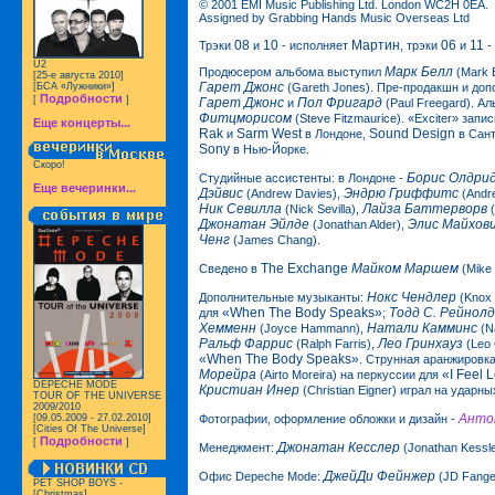
© 2001 EMI Music Publishing Ltd. London WC2H 0EA.
Assigned by Grabbing Hands Music Overseas Ltd
08
10
Мартин
06
11
Трэки
и
- исполняет
, трэки
и
-
U2
Марк Белл
Продюсером альбома выступил
(Mark B
[25-е августа 2010]
Гарет Джонс
[БСА «Лужники»]
(Gareth Jones). Пре-продакшн и до
Подробности
[
]
Гарет Джонс
Пол Фригард
и
(Paul Freegard). 
Фитцморисом
(Steve Fitzmaurice). «Exciter» зап
Еще концерты...
Rak
Sarm West
Sound Design
и
в Лондоне,
в Сант
Sony
в Нью-Йорке.
Скоро!
Борис Олдри
Студийные ассистенты: в Лондоне -
Еще вечеринки...
Дэйвис
Эндрю Гриффитс
(Andrew Davies),
(Andre
Ник Севилла
Лайза Баттерворв
(Nick Sevilla),
(
Джонатан Эйлде
Элис Майхов
(Jonathan Alder),
Ченг
(James Chang).
The Exchange
Майком Маршем
Сведено в
(Mike 
Нокс Чендлер
Дополнительные музыканты:
(Knox 
«When The Body Speaks»
Тодд С. Рейнолд
для
;
Хемменн
Натали Камминс
(Joyce Hammann),
(N
Ральф Фаррис
Лео Гринхауз
(Ralph Farris),
(Leo 
«When The Body Speaks»
. Струнная аранжировк
Морейра
«I Feel 
(Airto Moreira) на перкуссии для
DEPECHE MODE
Кристиан Инер
(Christian Eigner) играл на ударн
TOUR OF THE UNIVERSE
2009/2010
Анто
[09.05.2009 - 27.02.2010]
Фотографии, оформление обложки и дизайн -
[Cities Of The Universe]
Подробности
[
]
Джонатан Кесслер
Менеджмент:
(Jonathan Kessle
ДжейДи Фейнжер
Офис Depeche Mode:
(JD Fange
PET SHOP BOYS -
[Christmas]