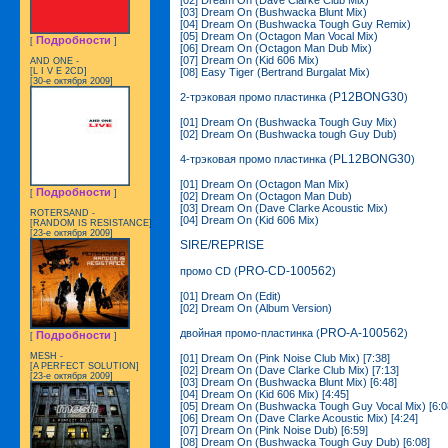
[03] Dream On (Bushwacka Blunt Mix)
[04] Dream On (Bushwacka Tough Guy Remix)
[05] Dream On (Octagon Man Vocal Mix)
Подробности
[
]
[06] Dream On (Octagon Man Dub Mix)
[07] Dream On (Kid 606 Mix)
AND ONE -
[08] Easy Tiger (Bertrand Burgalat Mix)
[L I V E 2CD]
[30-е октября 2009]
P12BONG30
2-трэковая промо пластинка (
)
[01] Dream On (Bushwacka Tough Guy Mix)
[02] Dream On (Bushwacka tough Guy Dub)
PL12BONG30
4-трэковая промо пластинка (
)
[01] Dream On (Octagon Man Mix)
Подробности
[
]
[02] Dream On (Octagon Man Dub)
[03] Dream On (Dave Clarke Acoustic Mix)
ROTERSAND -
[04] Dream On (Kid 606 Mix)
[RANDOM IS RESISTANCE]
[23-е октября 2009]
SIRE/REPRISE
PRO-CD-100562
промо CD (
)
[01] Dream On (Edit)
[02] Dream On (Album Version)
PRO-A-100562
двойная промо-пластинка (
)
Подробности
[
]
MESH -
[01] Dream On (Pink Noise Club Mix) [7:38]
[A PERFECT SOLUTION]
[02] Dream On (Dave Clarke Club Mix) [7:13]
[23-е октября 2009]
[03] Dream On (Bushwacka Blunt Mix) [6:48]
[04] Dream On (Kid 606 Mix) [4:45]
[05] Dream On (Bushwacka Tough Guy Vocal Mix) [6:0
[06] Dream On (Dave Clarke Acoustic Mix) [4:24]
[07] Dream On (Pink Noise Dub) [6:59]
[08] Dream On (Bushwacka Tough Guy Dub) [6:08]