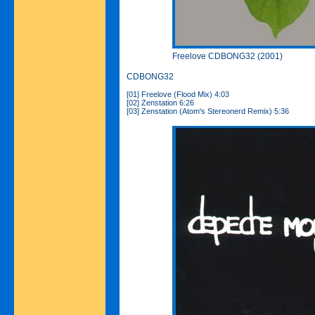
Freelove CDBONG32 (2001)
CDBONG32
[01] Freelove (Flood Mix) 4:03
[02] Zenstation 6:26
[03] Zenstation (Atom's Stereonerd Remix) 5:36