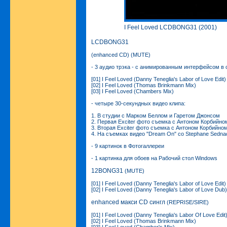
I Feel Loved LCDBONG31 (2001)
LCDBONG31
(enhanced CD) (MUTE)
- 3 аудио трэка - с анимированным интерфейсом в
[01] I Feel Loved (Danny Teneglia's Labor of Love Edit)
[02] I Feel Loved (Thomas Brinkmann Mix)
[03] I Feel Loved (Chambers Mix)
- четыре 30-секундных видео клипа:
1. В студии с Марком Беллом и Гаретом Джонсом
2. Первая Exciter фото съемка с Антоном Корбийно
3. Вторая Exciter фото съемка с Антоном Корбийно
4. На съемках видео "Dream On" со Stephane Sedna
- 9 картинок в Фотогаллереи
- 1 картинка для обоев на Рабочий стол Windows
12BONG31
(MUTE)
[01] I Feel Loved (Danny Teneglia's Labor of Love Edit)
[02] I Feel Loved (Danny Teneglia's Labor of Love Dub)
enhanced макси CD сингл
(REPRISE/SIRE)
[01] I Feel Loved (Danny Teneglia's Labor Of Love Edit
[02] I Feel Loved (Thomas Brinkmann Mix)
[03] I Feel Loved (Chamber's Mix)