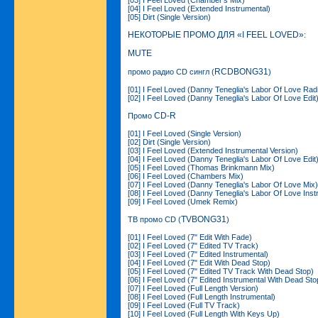
[04] I Feel Loved (Extended Instrumental)
[05] Dirt (Single Version)
НЕКОТОРЫЕ ПРОМО ДЛЯ «I FEEL LOVED»
:
MUTE
RCDBONG31
промо радио CD сингл (
)
[01] I Feel Loved (Danny Teneglia's Labor Of Love Radi
[02] I Feel Loved (Danny Teneglia's Labor Of Love Edit
CD-R
Промо
[01] I Feel Loved (Single Version)
[02] Dirt (Single Version)
[03] I Feel Loved (Extended Instrumental Version)
[04] I Feel Loved (Danny Teneglia's Labor Of Love Edit
[05] I Feel Loved (Thomas Brinkmann Mix)
[06] I Feel Loved (Chambers Mix)
[07] I Feel Loved (Danny Teneglia's Labor Of Love Mix)
[08] I Feel Loved (Danny Teneglia's Labor Of Love Inst
[09] I Feel Loved (Umek Remix)
TVBONG31
ТВ промо CD (
)
[01] I Feel Loved (7" Edit With Fade)
[02] I Feel Loved (7" Edited TV Track)
[03] I Feel Loved (7" Edited Instrumental)
[04] I Feel Loved (7" Edit With Dead Stop)
[05] I Feel Loved (7" Edited TV Track With Dead Stop)
[06] I Feel Loved (7" Edited Instrumental With Dead Sto
[07] I Feel Loved (Full Length Version)
[08] I Feel Loved (Full Length Instrumental)
[09] I Feel Loved (Full TV Track)
[10] I Feel Loved (Full Length With Keys Up)