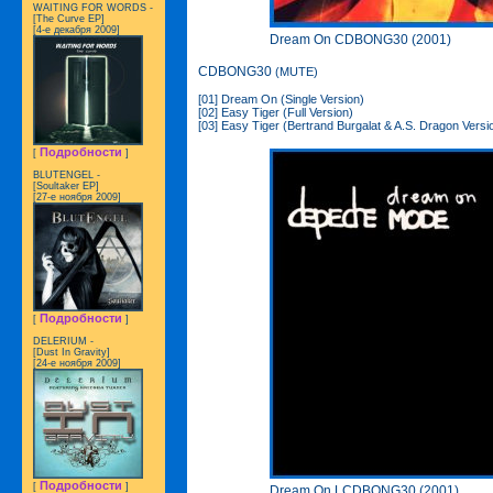
WAITING FOR WORDS -
[The Curve EP]
[4-е декабря 2009]
Dream On CDBONG30 (2001)
CDBONG30
(MUTE)
[01] Dream On (Single Version)
[02] Easy Tiger (Full Version)
[03] Easy Tiger (Bertrand Burgalat & A.S. Dragon Versi
Подробности
[
]
BLUTENGEL -
[Soultaker EP]
[27-е ноября 2009]
Подробности
[
]
DELERIUM -
[Dust In Gravity]
[24-е ноября 2009]
Подробности
[
]
Dream On LCDBONG30 (2001)