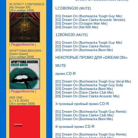
IN STRICT CONFIDENCE -
[My Despair EP]
LCDBONG30
(MUTE)
[20-е ноября 2009]
[01] Dream On (Bushwacka Tough Guy Mix)
[02] Dream On (Dave Clarke Acoustic Version)
[03] Dream On (Octagon Man Mix)
[04] Dream On (Kid 606 Mix)
12BONG30
(MUTE)
[01] Dream On (Bushwacka Tough Guy Mix)
Подробности
[
]
[02] Dream On (Dave Clarke Remix)
[03] Dream On (Bushwacka Blunt Mix)
APOPTYGMA BERZERK -
[Green Queen]
НЕКОТОРЫЕ ПРОМО ДЛЯ «DREAM ON»
[13-е ноября 2009]
:
MUTE
CD-R
промо
[01] Dream On (Bushwacka Tough Guy Vocal Mix)
[02] Dream On (Bushwacka Tough Guy Dub)
[03] Dream On (Bushwacka Blunt Mix)
Подробности
[
]
[04] Dream On (Dave Clarke Club Mix)
[05] Dream On (Dave Clarke Acoustic Mix)
AND ONE -
[L I V E 2DVD]
CD-R
3-трэковый пробный промо
[30-е октября 2009]
[01] Dream On (Bushwacka Tough Guy Remix)
[02] Dream On (Dave Clarke Club Mix)
[03] Dream On (Bushwacka Blunt Mix)
CD-R
8-трэковый промо
[01] Dream On (Bushwacka Tough Guy Remix)
[02] Dream On (Dave Clarke Club Mix)