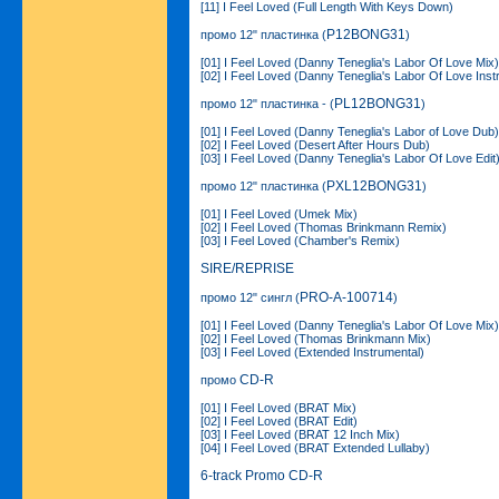
[11] I Feel Loved (Full Length With Keys Down)
P12BONG31
промо 12" пластинка (
)
[01] I Feel Loved (Danny Teneglia's Labor Of Love Mix)
[02] I Feel Loved (Danny Teneglia's Labor Of Love Inst
PL12BONG31
промо 12" пластинка - (
)
[01] I Feel Loved (Danny Teneglia's Labor of Love Dub)
[02] I Feel Loved (Desert After Hours Dub)
[03] I Feel Loved (Danny Teneglia's Labor Of Love Edit
PXL12BONG31
промо 12" пластинка (
)
[01] I Feel Loved (Umek Mix)
[02] I Feel Loved (Thomas Brinkmann Remix)
[03] I Feel Loved (Chamber's Remix)
SIRE/REPRISE
PRO-A-100714
промо 12" сингл (
)
[01] I Feel Loved (Danny Teneglia's Labor Of Love Mix)
[02] I Feel Loved (Thomas Brinkmann Mix)
[03] I Feel Loved (Extended Instrumental)
CD-R
промо
[01] I Feel Loved (BRAT Mix)
[02] I Feel Loved (BRAT Edit)
[03] I Feel Loved (BRAT 12 Inch Mix)
[04] I Feel Loved (BRAT Extended Lullaby)
6-track Promo CD-R