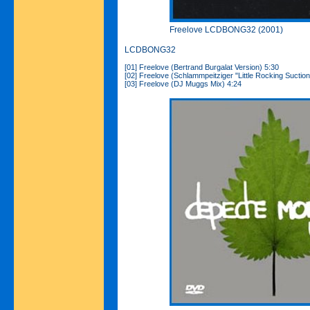
Freelove LCDBONG32 (2001)
LCDBONG32
[01] Freelove (Bertrand Burgalat Version) 5:30
[02] Freelove (Schlammpeitziger "Little Rocking Suctio
[03] Freelove (DJ Muggs Mix) 4:24