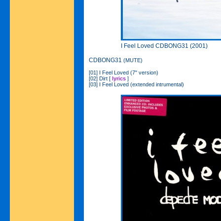
I Feel Loved CDBONG31 (2001)
CDBONG31
(MUTE)
[01] I Feel Loved (7" version)
[02] Dirt [
lyrics
]
[03] I Feel Loved (extended intrumental)