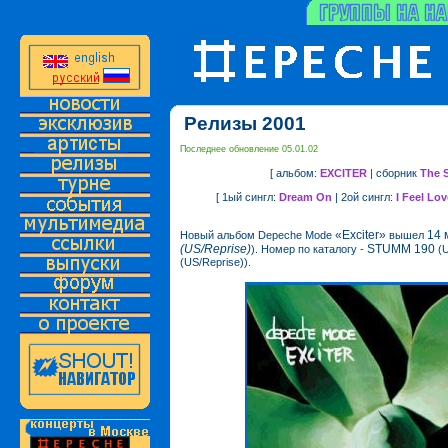
Релизы 2001
Последнее обновление 05.01.02
[ альбом:
EXCITER
| сборник
The S
[ 1ый сингл:
Dream On
| 2ой сингл:
I Feel Lo
«Exciter»
14 
Новый альбом Depeche Mode
вышел
(US/Reprise)
STUMM 190
). Номер по каталогу -
(U
(US/Reprise)).