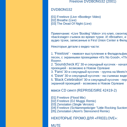
Freelove DVDBONG32 (2001)
DVDBONG32
[01] Freelove (Live «Bootleg» Video)
[02] Breathe (Live)
[03] The Dead Of Night (Live)
Примечание: «Live 'Bootleg' Video» это клип, смонт
«backstage» съемок во время турне. И «Breathe», и
аудио трэки, записанные в First Union Center в Фил
Некоторые детали о видео части:
'Freelove'
1.
- «живое» выступление в Филадельфии 
песен, с экранными проекциями «It's No Good», «The
Room».
'Soundcheck #1'
2.
30-и секундный кусочек - начал
проекцией - возможно в Новом Орлеане
'Fans'
3.
30-и секундный кусочек - группа на Meets'n
'Dave'
4.
30-и секундный кусочек - на съемках вид
'Black Celebration'
5.
30-и секундный кусочек - пер
экранной проекцией - возможно в Новом Орлеане
макси CD сингл (REPRISE/SIRE
42419-2
)
[01] Freelove (Flood Mix)
[02] Freelove (DJ Muggs Remix)
[03] Zenstation (Single Version)
[04] Freelove (Schlammpeitziger "Little Rocking Suctio
[05] Zenstation (Atom's Stereonerd Remix)
НЕКОТОРЫЕ ПРОМО ДЛЯ «FREELOVE»
:
MUTE