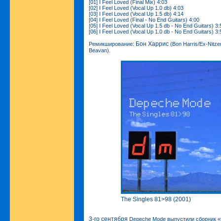
[01] I Feel Loved (Final Mix) 4:03
[02] I Feel Loved (Vocal Up 1.0 db) 4:03
[03] I Feel Loved (Vocal Up 1.5 db) 4:14
[04] I Feel Loved (Final - No End Guitars) 4:00
[05] I Feel Loved (Vocal Up 1.5 db - No End Guitars) 3:
[06] I Feel Loved (Vocal Up 1.0 db - No End Guitars) 3:
Бон Харрис
Ремикширование:
(Bon Harris/Ex-Nitze
Beavan).
The Singles 81>98 (2001)
3-го сентября
«
Depeche Mode выпустили сборник