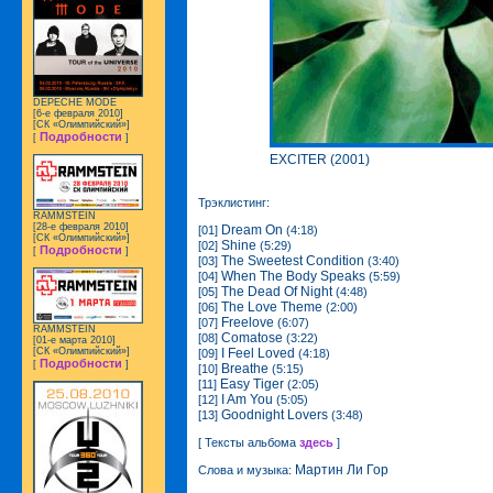
DEPECHE MODE
[6-е февраля 2010]
[СК «Олимпийский»]
Подробности
[
]
EXCITER (2001)
Трэклистинг:
RAMMSTEIN
[28-е февраля 2010]
Dream On
[01]
(4:18)
[СК «Олимпийский»]
Shine
[02]
(5:29)
Подробности
[
]
The Sweetest Condition
[03]
(3:40)
When The Body Speaks
[04]
(5:59)
The Dead Of Night
[05]
(4:48)
The Love Theme
[06]
(2:00)
Freelove
[07]
(6:07)
RAMMSTEIN
Comatose
[08]
(3:22)
[01-е марта 2010]
I Feel Loved
[СК «Олимпийский»]
[09]
(4:18)
Подробности
[
]
Breathe
[10]
(5:15)
Easy Tiger
[11]
(2:05)
I Am You
[12]
(5:05)
Goodnight Lovers
[13]
(3:48)
[ Тексты альбома
здесь
]
Мартин Ли Гор
Слова и музыка: