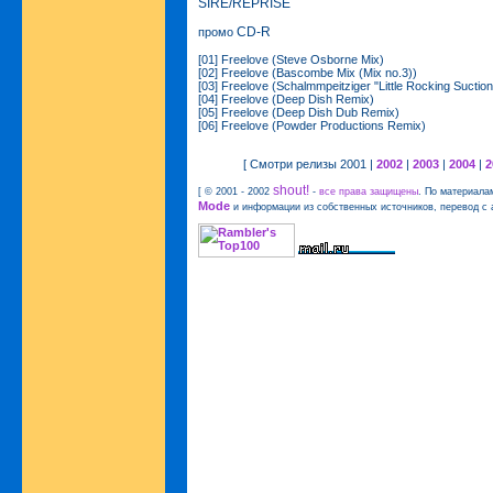
SIRE/REPRISE
CD-R
промо
[01] Freelove (Steve Osborne Mix)
[02] Freelove (Bascombe Mix (Mix no.3))
[03] Freelove (Schalmmpeitziger "Little Rocking Suctio
[04] Freelove (Deep Dish Remix)
[05] Freelove (Deep Dish Dub Remix)
[06] Freelove (Powder Productions Remix)
[ Смотри релизы 2001 |
2002
|
2003
|
2004
|
2
shout!
[ © 2001 - 2002
-
все права защищены
. По материала
Mode
и информации из собственных источников, перевод с 