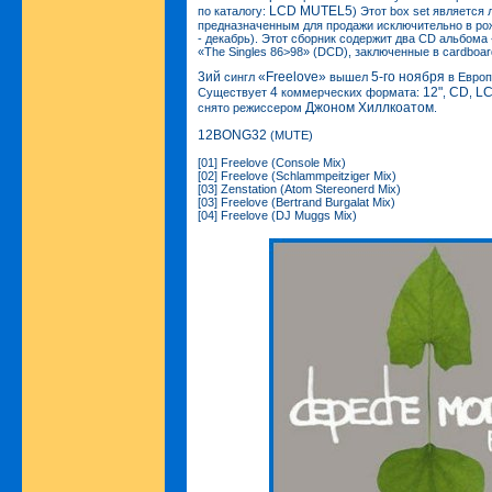
LCD MUTEL5
по каталогу:
) Этот box set являетс
предназначенным для продажи исключительно в ро
- декабрь). Этот сборник содержит два CD альбома 
«The Singles 86>98» (DCD), заключенные в cardboar
3ий
«Freelove»
5-го ноября
сингл
вышел
в Европ
4
12"
CD
L
Существует
коммерческих формата:
,
,
Джоном Хиллкоатом
снято режиссером
.
12BONG32
(MUTE)
[01] Freelove (Console Mix)
[02] Freelove (Schlammpeitziger Mix)
[03] Zenstation (Atom Stereonerd Mix)
[03] Freelove (Bertrand Burgalat Mix)
[04] Freelove (DJ Muggs Mix)