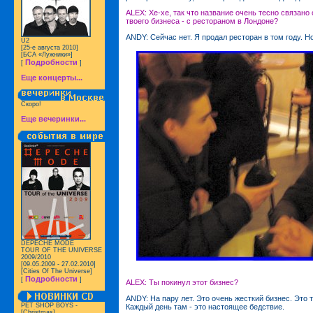
ALEX: Хе-хе, так что название очень тесно связано
твоего бизнеса - с рестораном в Лондоне?
ANDY: Сейчас нет. Я продал ресторан в том году. Но
U2
[25-е августа 2010]
[БСА «Лужники»]
Подробности
[
]
Еще концерты...
Скоро!
Еще вечеринки...
DEPECHE MODE
TOUR OF THE UNIVERSE
2009/2010
[09.05.2009 - 27.02.2010]
[Cities Of The Universe]
Подробности
[
]
ALEX: Ты покинул этот бизнес?
ANDY: На пару лет. Это очень жесткий бизнес. Это 
PET SHOP BOYS -
Каждый день там - это настоящее бедствие.
[Christmas]