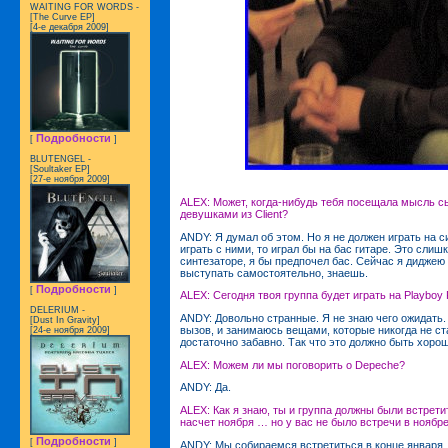
WAITING FOR WORDS -
[The Curve EP]
[4-е декабря 2009]
Подробности
[
]
BLUTENGEL -
[Soultaker EP]
[27-е ноября 2009]
ALEX: Может, когда-нибудь тебя посещала мысль сы
девушками из Client?
ANDY: Я думал об этом. Но я не должен играть на с
играть с ними, то играл бы на бас гитаре. Это слиш
синтезаторе, я бы предпочел бас. Сейчас я диджею 
выступать самостоятельно, знаешь.
Подробности
[
]
ALEX: Сегодня твоя группа будет играть на Playboy
DELERIUM -
ANDY: Довольно странные. Я не знаю чего ожидать
[Dust In Gravity]
вызов, и занимаюсь вещами, которые никогда не ст
[24-е ноября 2009]
достаточно забавно. Так что это должно быть хорош
ALEX: Можем ли мы поговорить о Depeche?
ANDY: Да.
ALEX: Как я знаю, ты и группа должны были встрети
насчет ноября … но у вас не было встречи в ноябре
Подробности
[
]
ANDY: Мы собираемся встретиться в конце января.