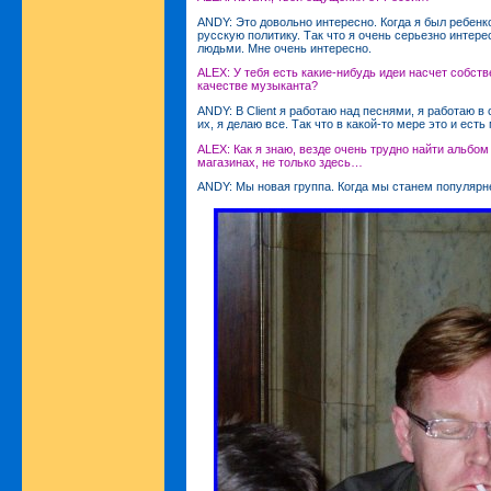
ANDY: Это довольно интересно. Когда я был ребенк
русскую политику. Так что я очень серьезно интере
людьми. Мне очень интересно.
ALEX: У тебя есть какие-нибудь идеи насчет собств
качестве музыканта?
ANDY: В Client я работаю над песнями, я работаю в
их, я делаю все. Так что в какой-то мере это и ест
ALEX: Как я знаю, везде очень трудно найти альбом
магазинах, не только здесь…
ANDY: Мы новая группа. Когда мы станем популярне