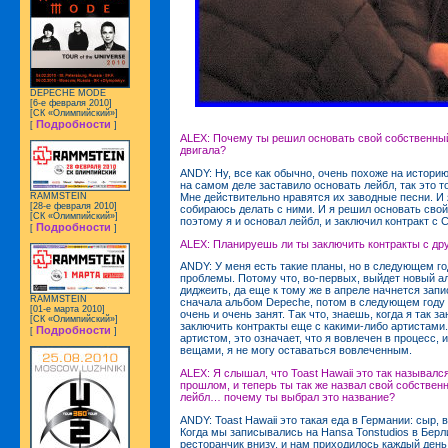
DEPECHE MODE
[6-е февраля 2010]
[СК «Олимпийский»]
Подробности
[
]
ALEX: Почему ты решил основать свой собственный
двигала?
ANDY: Ну, все как обычно, очень похоже на историю
на самом деле заставило основать лейбл, так это то,
Мне действительно нравятся их заводные песни. И 
RAMMSTEIN
[28-е февраля 2010]
собираюсь делать с ними. И я решил основать свой
[СК «Олимпийский»]
поэтому я и основал лейбл, и заключил контракт с Cl
Подробности
[
]
ALEX: Планируешь ли ты заключить контракты с др
ANDY: У меня есть такие планы, но в следующем го
проблемы. Потому что, во-первых, выйдет новый аль
диджеить, да еще к тому же в апреле начнется запи
RAMMSTEIN
сначала альбом Depeche, потом в следующем году - 
[01-е марта 2010]
очень и очень занят. Так что, знаешь, когда я так з
[СК «Олимпийский»]
заключить контракты еще с какими-либо артистами.
Подробности
[
]
артистом, это означает, что я вовлечен в процесс,
вещами, я не могу оставаться вовлеченным.
ALEX: Я слышал, что Toast Hawaii это так называлс
прошлом, и теперь ты так же назвал свой собстве
лейбл… почему ты выбрал это название?
ANDY: Toast Hawaii это такая еда в Германии: сыр, 
Когда мы записывались на Hansa Tonstudios в Берли
ресторанчик внизу, и нам приходилось каждый день 