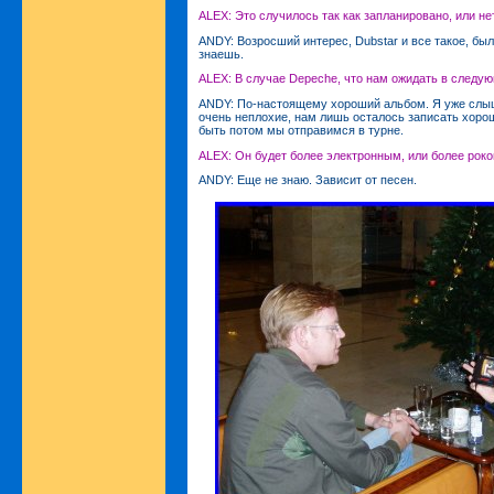
ALEX: Это случилось так как запланировано, или не
ANDY: Возросший интерес, Dubstar и все такое, был
знаешь.
ALEX: В случае Depeche, что нам ожидать в следу
ANDY: По-настоящему хороший альбом. Я уже слыш
очень неплохие, нам лишь осталось записать хоро
быть потом мы отправимся в турне.
ALEX: Он будет более электронным, или более рок
ANDY: Еще не знаю. Зависит от песен.