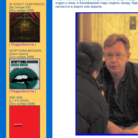
ездил к нему в Калифорнию пару недель назад. Иде
IN STRICT CONFIDENCE -
начнется в марте или апреле.
[My Despair EP]
[20-е ноября 2009]
Подробности
[
]
APOPTYGMA BERZERK -
[Green Queen]
[13-е ноября 2009]
Подробности
[
]
AND ONE -
[L I V E 2DVD]
[30-е октября 2009]