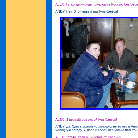
ALEX: Ты когда-нибудь приезжал в Россию без Dep
ANDY: Нет. Это первый раз [улыбается]
ALEX: И первый раз зимой [улыбается]
ANDY: Да. Здесь довольно холодно, не то что в Анг
холодную погоду. Я взял с собой несколько пальто и
ALEX: Кстати, твои ощущения от России?