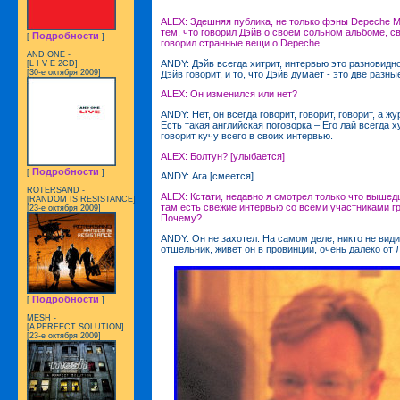
ALEX: Здешняя публика, не только фэны Depeche 
тем, что говорил Дэйв о своем сольном альбоме, с
Подробности
[
]
говорил странныe вещи о Depeche …
AND ONE -
ANDY: Дэйв всегда хитрит, интервью это разновиднос
[L I V E 2CD]
[30-е октября 2009]
Дэйв говорит, и то, что Дэйв думает - это две разны
ALEX: Он изменился или нет?
ANDY: Нет, он всегда говорит, говорит, говорит, а жу
Есть такая английская поговорка – Его лай всегда х
говорит кучу всего в своих интервью.
ALEX: Болтун? [улыбается]
Подробности
[
]
ANDY: Ага [смеется]
ROTERSAND -
ALEX: Кстати, недавно я смотрел только что выше
[RANDOM IS RESISTANCE]
там есть свежие интервью со всеми участниками г
[23-е октября 2009]
Почему?
ANDY: Он не захотел. На самом деле, никто не види
отшельник, живет он в провинции, очень далеко от 
Подробности
[
]
MESH -
[A PERFECT SOLUTION]
[23-е октября 2009]