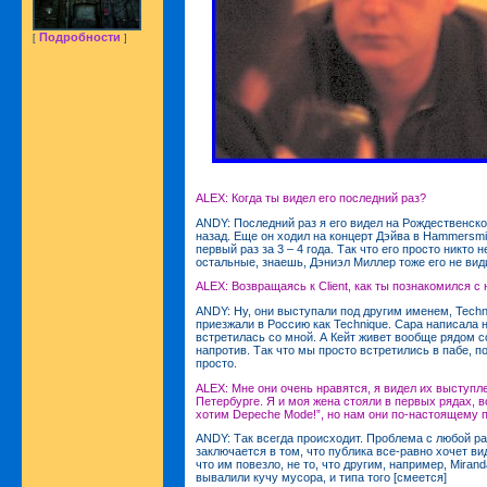
Подробности
[
]
ALEX: Когда ты видел его последний раз?
ANDY: Последний раз я его видел на Рождественско
назад. Еще он ходил на концерт Дэйва в Hammersmith
первый раз за 3 – 4 года. Так что его просто никто н
остальные, знаешь, Дэниэл Миллер тоже его не вид
ALEX: Возвращаясь к Client, как ты познакомился с
ANDY: Ну, они выступали под другим именем, Techn
приезжали в Россию как Technique. Сара написала н
встретилась со мной. А Кейт живет вообще рядом с
напротив. Так что мы просто встретились в пабе, п
просто.
ALEX: Мне они очень нравятся, я видел их выступл
Петербурге. Я и моя жена стояли в первых рядах, в
хотим Depeche Mode!”, но нам они по-настоящему 
ANDY: Так всегда происходит. Проблема с любой р
заключается в том, что публика все-равно хочет в
что им повезло, не то, что другим, например, Miran
вывалили кучу мусора, и типа того [смеется]