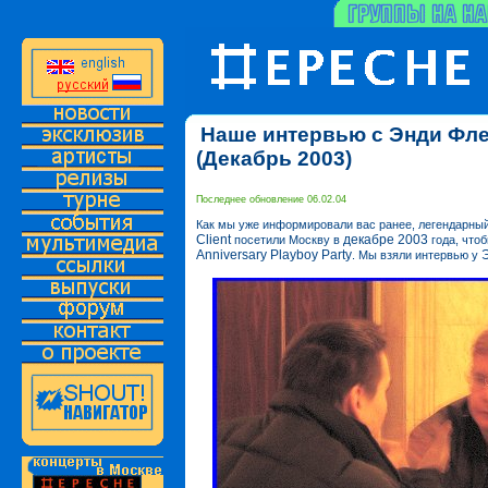
Наше интервью с Энди Фл
(Декабрь 2003)
Последнее обновление 06.02.04
Как мы уже информировали вас ранее, легендарны
Client
декабре 2003
посетили Москву в
года, что
Anniversary Playboy Party
. Мы взяли интервью у