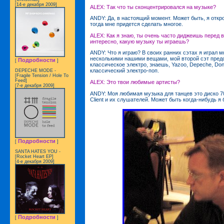
[14-е декабря 2009]
ALEX: Так что ты сконцентрировался на музыке?
ANDY: Да, в настоящий момент. Может быть, я откро
тогда мне придется сделать многое.
ALEX: Как я знаю, ты очень часто диджеишь перед 
интересно, какую музыку ты играешь?
ANDY: Что я играю? В своих ранних сэтах я играл м
несколькими нашими вещами, мой второй сэт предс
Подробности
[
]
классическое электро, знаешь, Yazoo, Depeche, Do
классический электро-поп.
DEPECHE MODE -
[Fragile Tension / Hole To
Feed]
ALEX: Это твои любимые артисты?
[7-е декабря 2009]
ANDY: Моя любимая музыка для танцев это диско 70
Client и их слушателей. Может быть когда-нибудь я
Подробности
[
]
SANTA HATES YOU -
[Rocket Heart EP]
[4-е декабря 2009]
Подробности
[
]