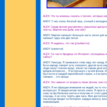
ALEX: Что ты можешь сказать о песнях, которые у
ANDY: У них очень богатый звук, сочный и мелодич
ALEX: Среди фэнов разгорелись серьезные дискусси
тексты, Мартин или Дэйв, или оба?
ANDY: Мартин напишет большую часть песен для а
напишет одну или две песни.
ALEX: Я надеюсь, что так [улыбается]
ANDY: [смеется]
ALEX: Ты часто бродишь по Интернет, посещаешь 
сайты?
ANDY: Никогда. Я занимался этим пару лет назад. 
Куча народу говорит кучу хорошего, другая куча на
люди пишут плохие вещи, значит на самом деле все
врядли интересно… Я встречался с кучей фэнов. И
был почти в каждой европейской стране, и я встрет
говорил… это проще.
ALEX: Это зависит от возраста твоих фэнов, они 
ANDY: Я не обращаю внимания на людей, на то что 
интересует. Я предпочитаю читать книги. Я просто
хожу на футбольные матчи и получаю от этого удов
секунды, я не хочу терять два часа. Мне достаточно 
она всегда бродит по Интернет, каждую минуту, вес
информацию.