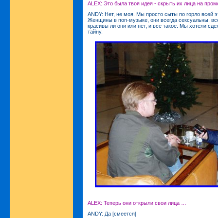
ALEX: Это была твоя идея - скрыть их лица на про
ANDY: Нет, не моя. Мы просто сыты по горло всей 
Женщины в поп-музыке, они всегда сексуальны, все
красивы ли они или нет, и все такое. Мы хотели сд
тайну.
ALEX: Теперь они открыли свои лица …
ANDY: Да [смеется]