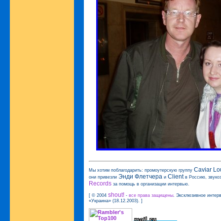
Caviar L
Мы хотим поблагодарить: промоутерскую группу
Энди Флетчера
Client
они привезли
и
в Россию, звук
Records
за помощь в организации интервью.
shout!
[ © 2004
-
все права защищены
. Эксклюзивное интер
«Украина» (18.12.2003). ]