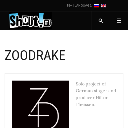
18+ | LANGUAGE:
ZOODRAKE
Solo project of
German singer and
producer Hilton
Theissen.