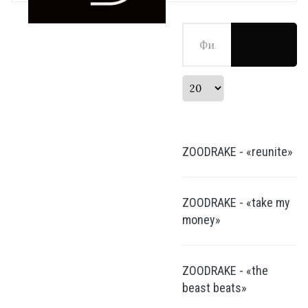
Фильтр по заголовку
Кол-во строк:
ZOODRAKE - «reunite»
ZOODRAKE - «take my
money»
ZOODRAKE - «the
beast beats»