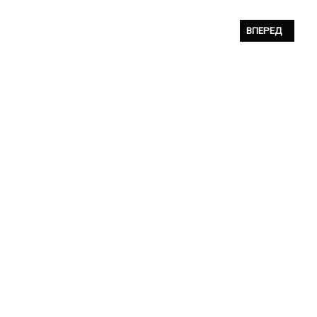
СЛЕДУЮЩИЙ: VNV
ВПЕРЕД