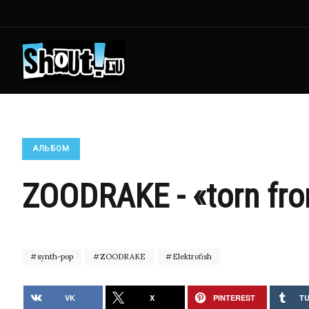
АЛЬБОМ
ZOODRAKE - «torn fro
synth-pop
ZOODRAKE
Elektrofish
VK
X
PINTEREST
T