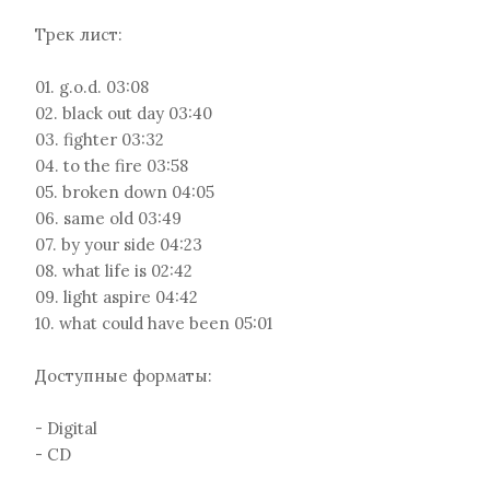
Трек лист:
01. g.o.d. 03:08
02. black out day 03:40
03. fighter 03:32
04. to the fire 03:58
05. broken down 04:05
06. same old 03:49
07. by your side 04:23
08. what life is 02:42
09. light aspire 04:42
10. what could have been 05:01
Доступные форматы:
- Digital
- CD