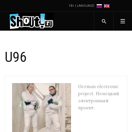
18+ | LANGUAGE:
U96
German electronic
project. Немецкий
электронный
проект.