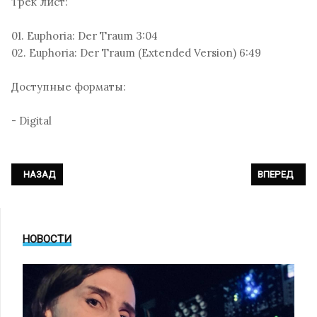
Трек лист:
01. Euphoria: Der Traum 3:04
02. Euphoria: Der Traum (Extended Version) 6:49
Доступные форматы:
- Digital
ПРЕДЫДУЩИЙ: ZOODRAKE - «TAKE MY MONEY»
СЛЕДУЮЩИЙ: L
НАЗАД
ВПЕРЕД
НОВОСТИ