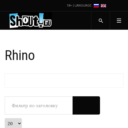
18+ | LANGUAGE:
Rhino
Фильтр по заголовку
Кол-во строк: