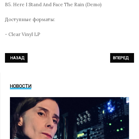
B5. Here I Stand And Face The Rain (Demo)
Доступные форматы:
- Clear Vinyl LP
ПРЕДЫДУЩИЙ: PET SHOP BOYS - «DISCO 5»
СЛЕДУЮЩИЙ: 
НАЗАД
ВПЕРЕД
НОВОСТИ