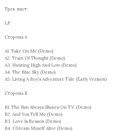
Трек лист:
LP
Сторона A
A1. Take On Me (Demo)
A2. Train Of Thought (Demo)
A3. Hunting High And Low (Demo)
A4. The Blue Sky (Demo)
A5. Living A Boy's Adventure Tale (Early Version)
Сторона B
B1. The Sun Always Shines On T.V. (Demo)
B2. And You Tell Me (Demo)
B3. Love Is Reason (Demo)
B4. I Dream Myself Alive (Demo)