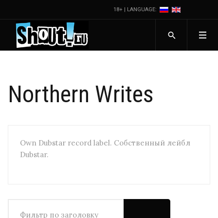
18+ | LANGUAGE:
Northern Writes
Own Dubstar record label. Собственный лейбл
Dubstar.
Фильтр по заголовку