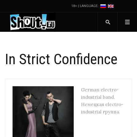
18+ | LANGUAGE:
In Strict Confidence
German electro-
industrial band.
Немецкая electro-
industrial группа.