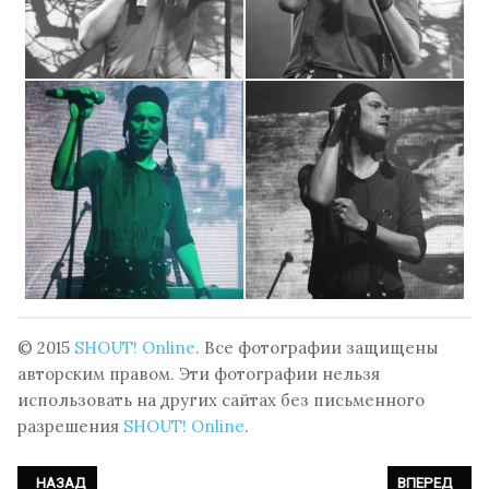
© 2015
SHOUT! Online
. Все фотографии защищены
авторским правом. Эти фотографии нельзя
использовать на других сайтах без письменного
разрешения
SHOUT! Online
.
ПРЕДЫДУЩИЙ: ФОТОРЕПОРТАЖ: ПОСЕТИТЕЛИ НА XII AMPHI FESTIVAL 2
СЛЕДУЮЩИЙ: 
НАЗАД
ВПЕРЕД