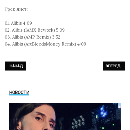
Трек лист:
01. Alibis 4:09
02. Alibis (IAMX Rework) 5:09
03. Alibis (AMP Remix) 3:52
04. Alibis (ArtBleedsMoney Remix) 4:09
ПРЕДЫДУЩИЙ: DUBSTAR - «TECTONIC PLATES»
СЛЕДУЮЩИЙ: 
НАЗАД
ВПЕРЕД
НОВОСТИ