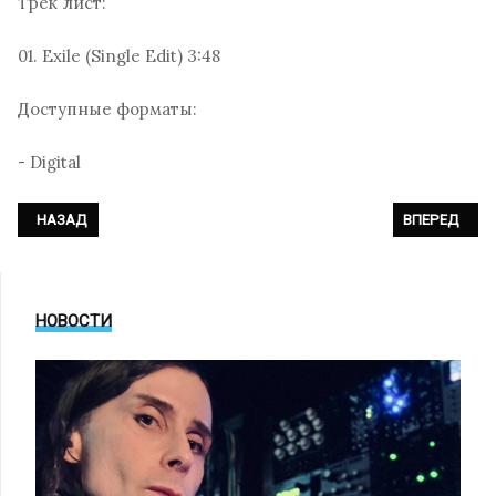
Трек лист:
01. Exile (Single Edit) 3:48
Доступные форматы:
- Digital
ПРЕДЫДУЩИЙ: UNHEILIG - «SPIEGEL»
СЛЕДУЮЩИЙ: L
НАЗАД
ВПЕРЕД
НОВОСТИ