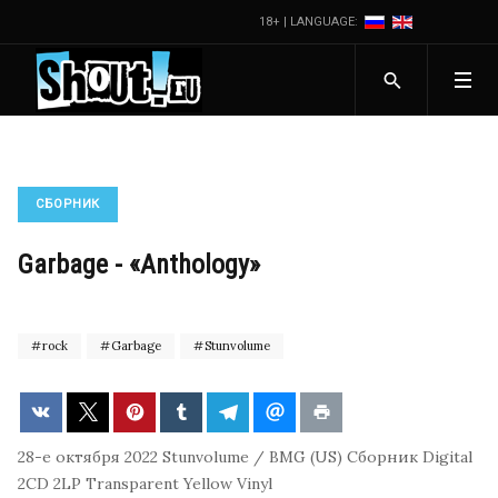
18+ | LANGUAGE:
СБОРНИК
Garbage - «Anthology»
rock
Garbage
Stunvolume
28-е октября 2022
Stunvolume / BMG (US)
Сборник
Digital
2CD
2LP Transparent Yellow Vinyl