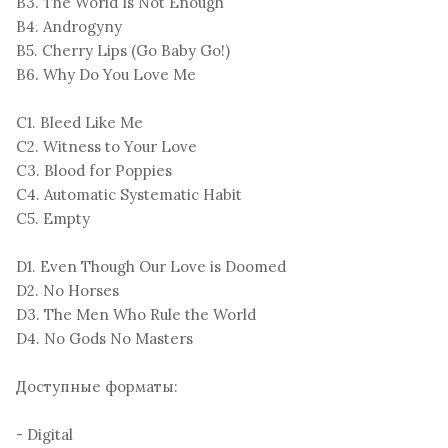
B3. The World Is Not Enough
B4. Androgyny
B5. Cherry Lips (Go Baby Go!)
B6. Why Do You Love Me
C1. Bleed Like Me
C2. Witness to Your Love
C3. Blood for Poppies
C4. Automatic Systematic Habit
C5. Empty
D1. Even Though Our Love is Doomed
D2. No Horses
D3. The Men Who Rule the World
D4. No Gods No Masters
Доступные форматы:
- Digital