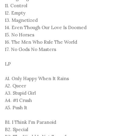
11. Control
12. Empty
13. Magnetized
14. Even Though Our Love Is Doomed
15. No Horses
16. The Men Who Rule The World
17. No Gods No Masters
LP
A1. Only Happy When It Rains
A2. Queer
A3. Stupid Girl
A4. #1 Crush
A5. Push It
B1. I Think I'm Paranoid
B2. Special