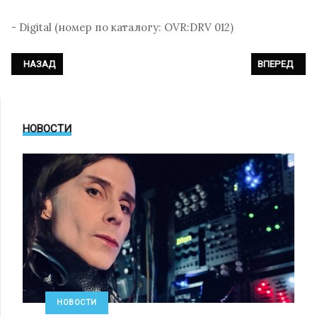
- Digital (номер по каталогу: OVR:DRV 012)
ПРЕДЫДУЩИЙ: GARBAGE - «ANTHOLOGY»
СЛЕДУЮЩИЙ: 
НАЗАД
ВПЕРЕД
НОВОСТИ
НОВОСТИ