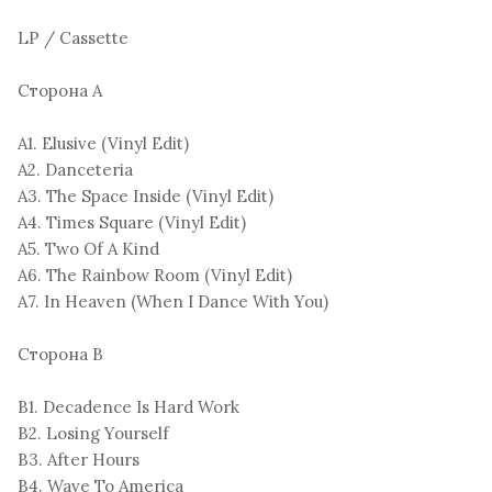
LP / Cassette
Сторона A
A1. Elusive (Vinyl Edit)
A2. Danceteria
A3. The Space Inside (Vinyl Edit)
A4. Times Square (Vinyl Edit)
A5. Two Of A Kind
A6. The Rainbow Room (Vinyl Edit)
A7. In Heaven (When I Dance With You)
Сторона B
B1. Decadence Is Hard Work
B2. Losing Yourself
B3. After Hours
B4. Wave To America