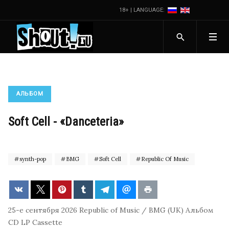
18+ | LANGUAGE:
АЛЬБОМ
Soft Cell - «Danceteria»
synth-pop
BMG
Soft Cell
Republic Of Music
25-е сентября 2026
Republic of Music / BMG (UK)
Альбом
CD
LP
Cassette