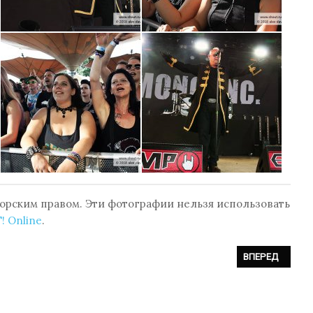
орским правом. Эти фотографии нельзя использовать
! Online
.
MPHI FESTIVAL 2018 (28.07.2018, TANZBRUNNEN KÖLN, КЁЛЬН, ГЕРМАН
СЛЕДУЮЩИЙ: ФО
ВПЕРЕД