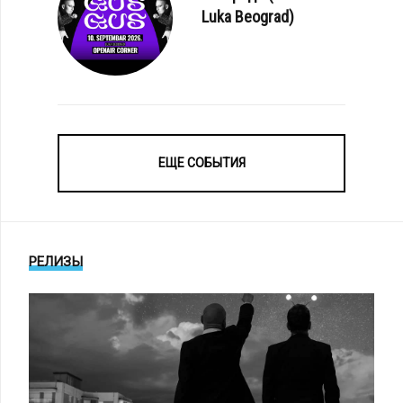
Luka Beograd)
ЕЩЕ СОБЫТИЯ
РЕЛИЗЫ
ИЯ)
ТОРЕПОРТАЖ: UNZUCHT - АВТОГРАФ-СЕССИЯ НА XIV AMPHI FESTIVAL 20