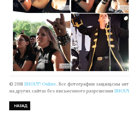
© 2018
SHOUT! Online
. Все фотографии защищены авт
на других сайтах без письменного разрешения
SHOUT
ПРЕДЫДУЩИЙ: ФОТОРЕПОРТАЖ: FUNKER VOGT - КОНЦЕРТ НА XIV A
НАЗАД