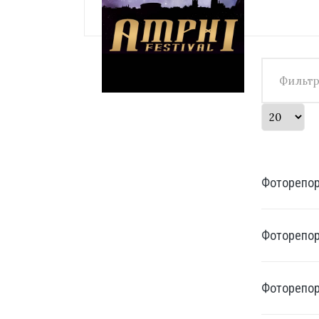
Фильтр по заголовк
Кол-во строк:
Фоторепорт
Фоторепорт
Фоторепорт