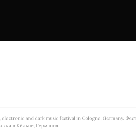
e, electronic and dark music festival in Cologne, Germany. 
зыки в Кёльне, Германия.