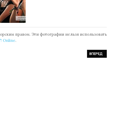
орским правом. Эти фотографии нельзя использовать
! Online
.
STIVAL 2016 (23.07.2016, TANZBRUNNEN KÖLN, КЁЛЬН, ГЕРМАНИЯ)
СЛЕДУЮЩИЙ: ФОТ
ВПЕРЕД