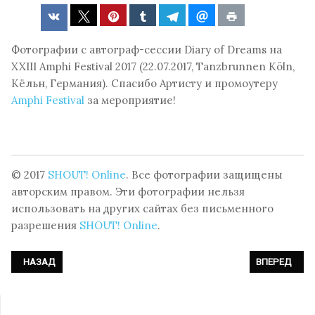
Фотографии с автограф-сессии Diary of Dreams на
XXIII Amphi Festival 2017 (22.07.2017, Tanzbrunnen Köln,
Кёльн, Германия). Спасибо Артисту и промоутеру
Amphi Festival
за мероприятие!
© 2017
SHOUT! Online
. Все фотографии защищены
авторским правом. Эти фотографии нельзя
использовать на других сайтах без письменного
разрешения
SHOUT! Online
.
ПРЕДЫДУЩИЙ: ФОТОРЕПОРТАЖ: DIE KRUPPS - КОНЦЕРТ НА XIII AMPH
СЛЕДУЮЩИЙ: Ф
НАЗАД
ВПЕРЕД