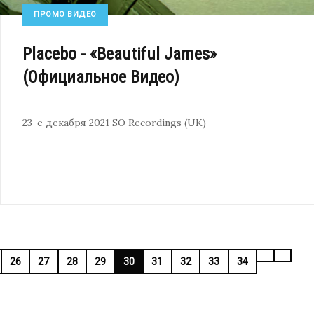
ПРОМО ВИДЕО
Placebo - «Beautiful James»
(Официальное Видео)
23-е декабря 2021
SO Recordings (UK)
26
27
28
29
30
31
32
33
34