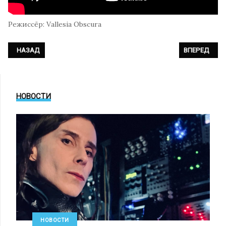
Режиссёр: Vallesia Obscura
ПРЕДЫДУЩИЙ: DIORAMA - «NO COMPLICATIONS» (ОФИЦИАЛЬНОЕ 
СЛЕДУЮЩИЙ: 
НАЗАД
ВПЕРЕД
НОВОСТИ
НОВОСТИ