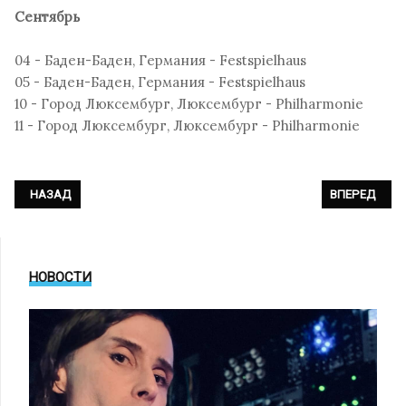
Сентябрь
04 - Баден-Баден, Германия - Festspielhaus
05 - Баден-Баден, Германия - Festspielhaus
10 - Город Люксембург, Люксембург - Philharmonie
11 - Город Люксембург, Люксембург - Philharmonie
ПРЕДЫДУЩИЙ: HURTS - 15 YEARS OF HAPPINESS 2025
СЛЕДУЮЩИЙ: 
НАЗАД
ВПЕРЕД
НОВОСТИ