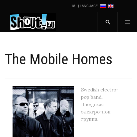
18+ | LANGUAGE:
The Mobile Homes
Swedish electro-
pop band.
Шведская
электро-поп
группа.