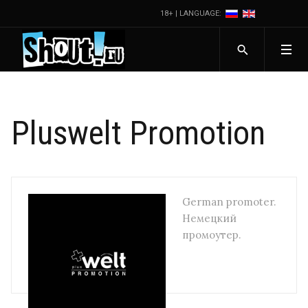
18+ | LANGUAGE:
Pluswelt Promotion
German promoter.
Немецкий
промоутер.