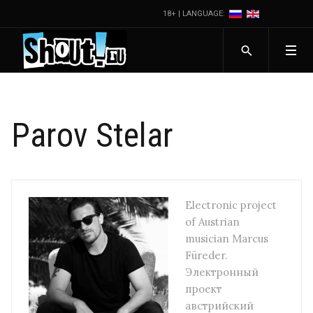
18+ | LANGUAGE:
Parov Stelar
Electronic project
of Austrian
musician Marcus
Füreder.
Электронный
проект
австрийский