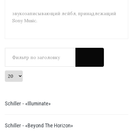
звукозаписывающий лейбл, принадлежащий
Sony Music.
Фильтр по заголовку
Кол-во строк:
Schiller - «Illuminate»
Schiller - «Beyond The Horizon»