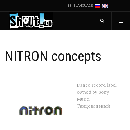
18+ | LANGUAGE:
NITRON concepts
Dance record label
owned by Sony
Music.
Танцевальный