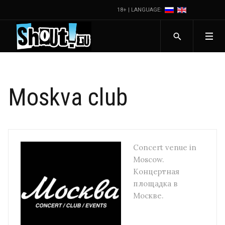
18+ | LANGUAGE:
Moskva club
Concert venue in
Moscow.
Концертная
площадка в
Москве.