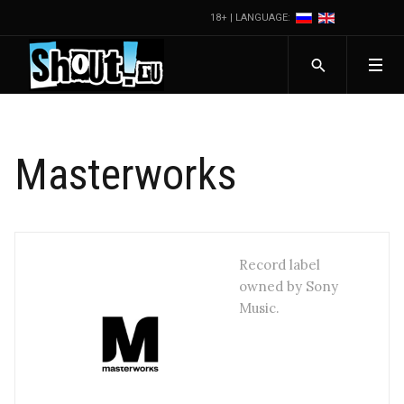
18+ | LANGUAGE:
Masterworks
Record label
owned by Sony
Music.