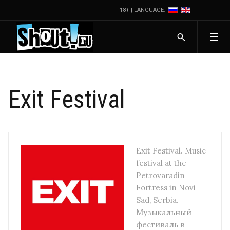
18+ | LANGUAGE:
Exit Festival
Exit Festival. Music
festival at the
Petrovaradin
Fortress in Novi
Sad, Serbia.
Музыкальный
фестиваль в