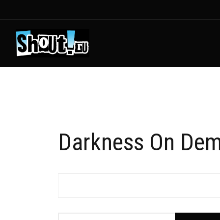
Darkness On De
Фильтр по заголовку