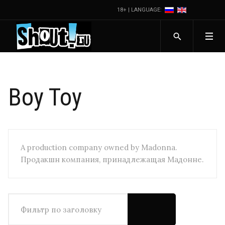
18+ | LANGUAGE:
Boy Toy
A production company owned by Madonna.
Продакшн компания, принадлежащая Мадонне.
Фильтр по заголовку