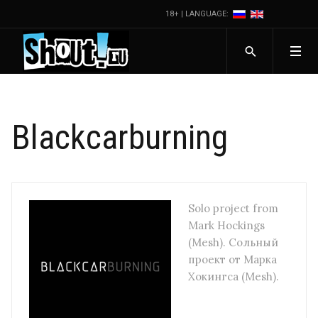
18+ | LANGUAGE:
Blackcarburning
Solo project from
Mark Hockings
(Mesh). Сольный
проект от Марка
Хокингса (Mesh).