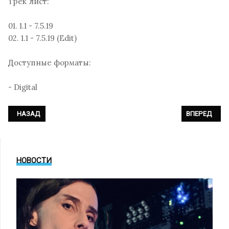
Трек лист:
01. 1.1 - 7.5.19
02. 1.1 - 7.5.19 (Edit)
Доступные форматы:
- Digital
ПРЕДЫДУЩИЙ: AESTHETIC PERFECTION - «AUTOMATON»
СЛЕДУЮЩИЙ: 
НАЗАД
ВПЕРЕД
НОВОСТИ