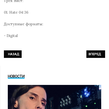
Трек лист:
01. Hate 04:36
Доступные форматы:
- Digital
ПРЕДЫДУЩИЙ: THE CURE - «BOYS DON'T CRY (86 MIX)»
СЛЕДУЮЩИЙ: 
НАЗАД
ВПЕРЕД
НОВОСТИ