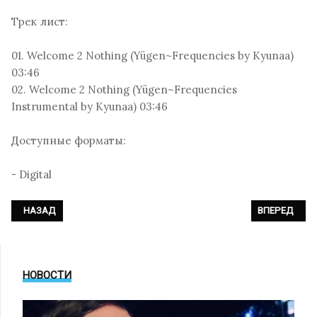
Трек лист:
01. Welcome 2 Nothing (Yügen~Frequencies by Kyunaa)
03:46
02. Welcome 2 Nothing (Yügen~Frequencies
Instrumental by Kyunaa) 03:46
Доступные форматы:
- Digital
ПРЕДЫДУЩИЙ: TILL LINDEMANN - «ÜBERS MEER (REMIX)»
СЛЕДУЮЩИЙ: 
НАЗАД
ВПЕРЕД
НОВОСТИ