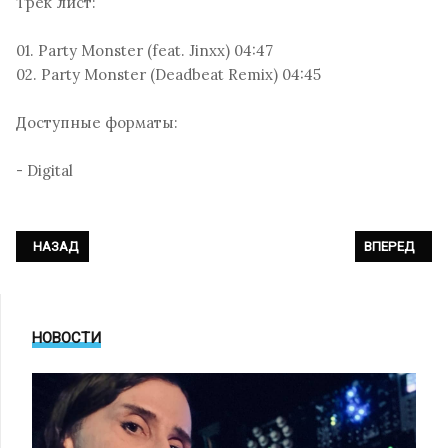
Трек лист:
01. Party Monster (feat. Jinxx) 04:47
02. Party Monster (Deadbeat Remix) 04:45
Доступные форматы:
- Digital
ПРЕДЫДУЩИЙ: SCHILLER - «METROPOLIS»
СЛЕДУЮЩИЙ: 
НАЗАД
ВПЕРЕД
НОВОСТИ