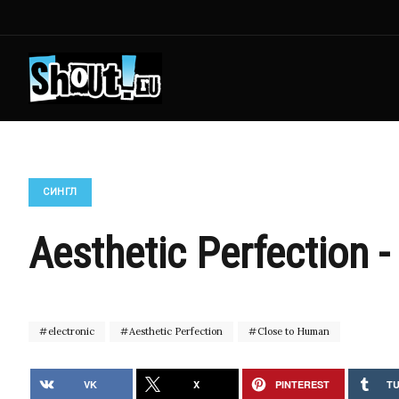
СИНГЛ
Aesthetic Perfection 
electronic
Aesthetic Perfection
Close to Human
VK
X
PINTEREST
T