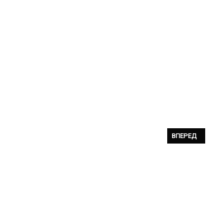
СЛЕДУЮЩИЙ: DU
ВПЕРЕД