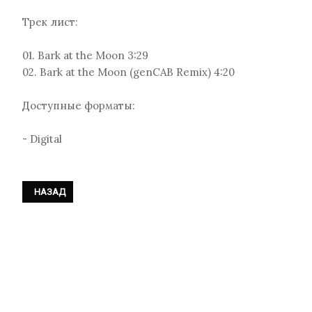
Трек лист:
01. Bark at the Moon 3:29
02. Bark at the Moon (genCAB Remix) 4:20
Доступные форматы:
- Digital
ПРЕДЫДУЩИЙ: UNIFY SEPARATE - «RADIO WAVES»
НАЗАД