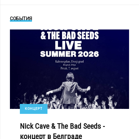
СОБЫТИЯ
RAN DURAN - «TONIGHT UNITED»
КОНЦЕРТ
Nick Cave & The Bad Seeds -
концерт в Белграде