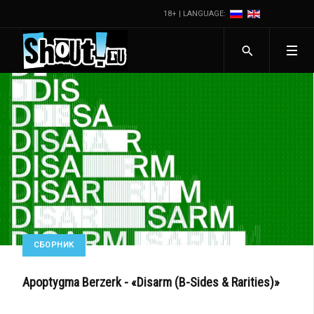
18+ | LANGUAGE:
СБОРНИК
Apoptygma Berzerk - «Disarm (B-Sides & Rarities)»