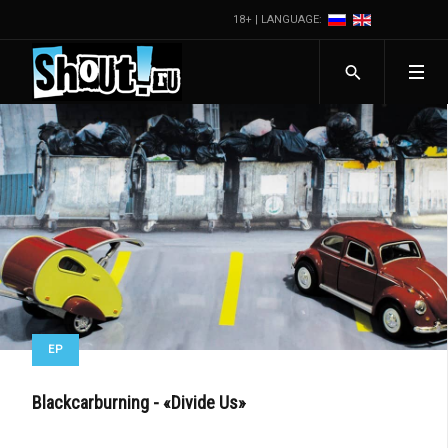
18+ | LANGUAGE:
EP
Blackcarburning - «Divide Us»