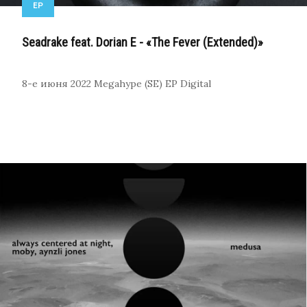
EP
Seadrake feat. Dorian E - «The Fever (Extended)»
8-е июня 2022
Megahype (SE)
EP
Digital