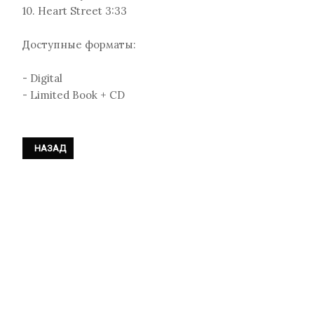
10. Heart Street 3:33
Доступные форматы:
- Digital
- Limited Book + CD
ПРЕДЫДУЩИЙ: LAIBACH - «SKETCHES OF THE RED DISTRICTS»
НАЗАД