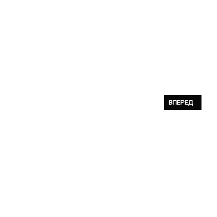
СЛЕДУЮЩИЙ: A-
ВПЕРЕД