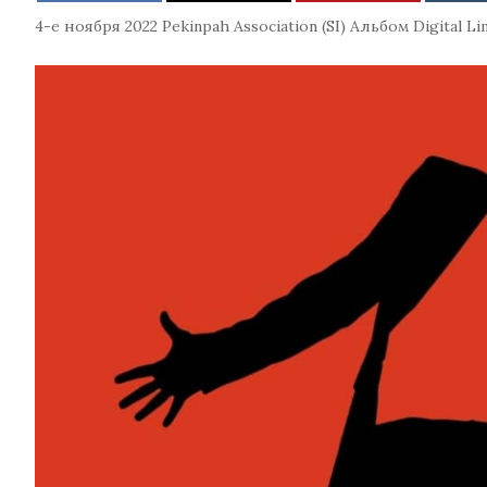
4-е ноября 2022
Pekinpah Association (SI)
Альбом
Digital
Li