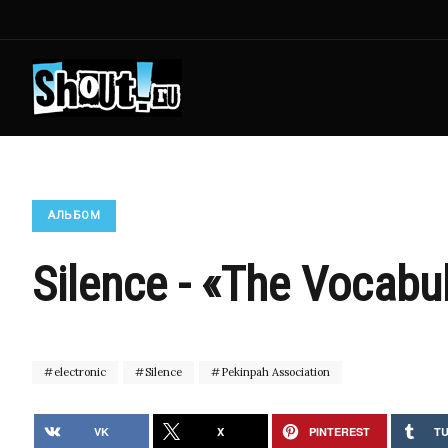
АЛЬБОМ
Silence - «The Vocabu
electronic
Silence
Pekinpah Association
VK
X
PINTEREST
T