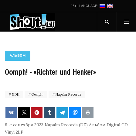
18+ | LANGUAGE:
АЛЬБОМ
Oomph! - «Richter und Henker»
NDH
Oomph!
Napalm Records
8-е сентября 2023
Napalm Records (DE)
Альбом
Digital
CD
Vinyl 2LP