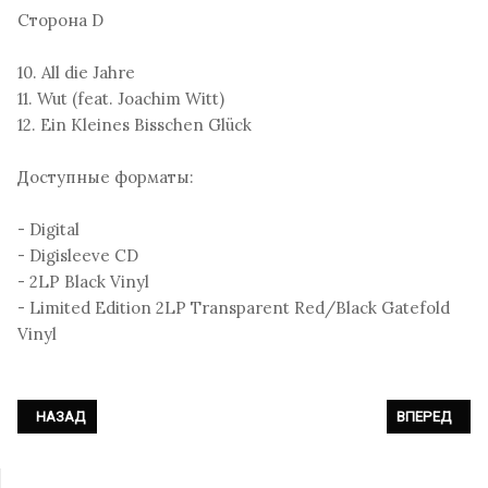
Сторона D
10. All die Jahre
11. Wut (feat. Joachim Witt)
12. Ein Kleines Bisschen Glück
Доступные форматы:
- Digital
- Digisleeve CD
- 2LP Black Vinyl
- Limited Edition 2LP Transparent Red/Black Gatefold
Vinyl
ПРЕДЫДУЩИЙ: THE MOBILE HOMES - «TRISTESSE»
СЛЕДУЮЩИЙ: 
НАЗАД
ВПЕРЕД