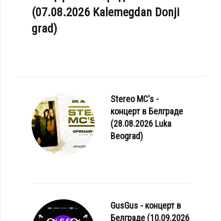
(07.08.2026 Kalemegdan Donji
grad)
ANCMANGE - «WAITING ROOM (VOLUME 2)»
Stereo MC's -
концерт в Белграде
(28.08.2026 Luka
Beograd)
GusGus - концерт в
Белграде (10.09.2026