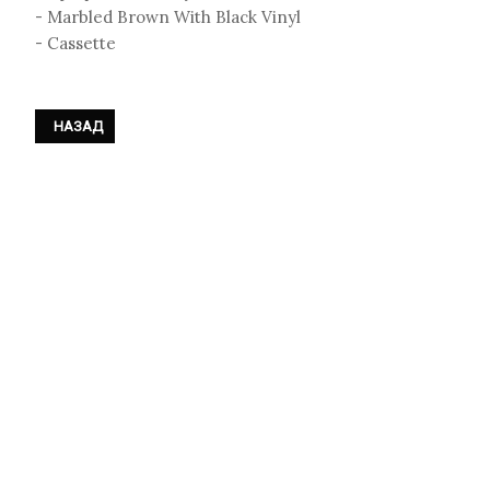
- Marbled Brown With Black Vinyl
- Cassette
ПРЕДЫДУЩИЙ: ROTERSAND - «DON'T BECOME THE THING YOU HAT
НАЗАД