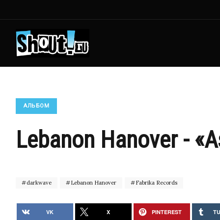
АЛЬБОМ
Lebanon Hanover - «A
darkwave
Lebanon Hanover
Fabrika Records
VK
X
PINTEREST
T