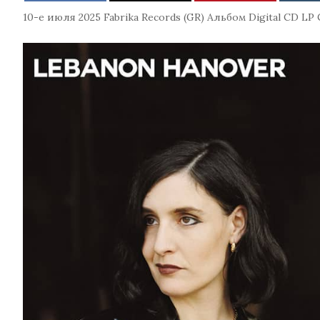
10-е июля 2025
Fabrika Records (GR)
Альбом
Digital
CD
LP