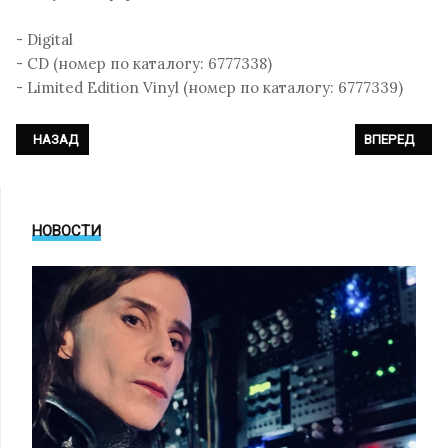
- Digital
- CD (номер по каталогу: 6777338)
- Limited Edition Vinyl (номер по каталогу: 6777339)
ПРЕДЫДУЩИЙ: LADYTRON - «LADYTRON»
СЛЕДУЮЩИЙ: 
НАЗАД
ВПЕРЕД
НОВОСТИ