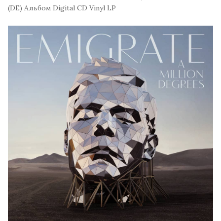
(DE)
Альбом
Digital
CD
Vinyl LP