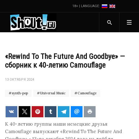
18+ | LANGUAGE:
«Rewind To The Future And Goodbye» —
сборник к 40-летию Camouflage
13 ОКТЯБРЯ 2024
synth-pop
Universal Music
Camouflage
К 40-летию группы наши немецкие друзья
Camouflage выпускают «Rewind To The Future And
Goodbye» - 13-го декабря 2024 года на лейбле