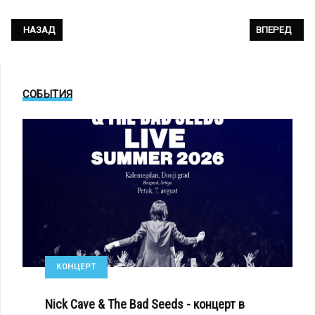
ПРЕДЫДУЩИЙ: PET SHOP BOYS АНОНСИРОВАЛИ СВОЙ НОВЫЙ ДВОЙН
СЛЕДУЮЩИЙ: 
НАЗАД
ВПЕРЕД
СОБЫТИЯ
КОНЦЕРТ
Nick Cave & The Bad Seeds - концерт в